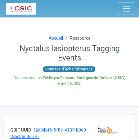
Accueil
Ressource
Nyctalus lasiopterus Tagging
Events
Données d'échantillonnage
Dernière version Publié par
Estación Biológica de Doñana (CSIC)
le
avr. 16, 2024
GBIF UUID:
f2d34bf6-5f8e-4137-b0e0-
f86cb564c67b