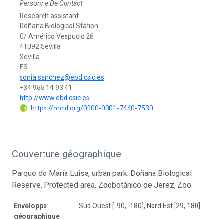
Personne De Contact
Research assistant
Doñana Biological Station
C/ Américo Vespucio 26
41092 Sevilla
Sevilla
ES
sonia.sanchez@ebd.csic.es
+34 955 14 93 41
http://www.ebd.csic.es
https://orcid.org/0000-0001-7440-7530
Couverture géographique
Parque de María Luisa, urban park. Doñana Biological
Reserve, Protected area. Zoobotánico de Jerez, Zoo.
Enveloppe
Sud Ouest [-90, -180], Nord Est [29, 180]
géographique