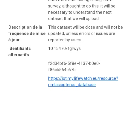
survey, althought to do this, it will be
necessary to understand the next
dataset that we will upload.
Description de la
This dataset will be close and will not be
fréquence de mise
updated, unless errors or issues are
à jour
reported by users.
Identifiants
10.15470/fgrwys
alternatifs
f2d34bf6-5f8e-4137-b0e0-
f86cb564c67b
https://ipt.my.lifewatch.eu/resource?
r=nlasiopterus_database