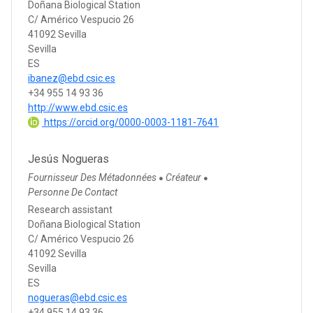
Doñana Biological Station
C/ Américo Vespucio 26
41092 Sevilla
Sevilla
ES
ibanez@ebd.csic.es
+34 955 14 93 36
http://www.ebd.csic.es
https://orcid.org/0000-0003-1181-7641
Jesús Nogueras
Fournisseur Des Métadonnées
Créateur
●
●
Personne De Contact
Research assistant
Doñana Biological Station
C/ Américo Vespucio 26
41092 Sevilla
Sevilla
ES
nogueras@ebd.csic.es
+34 955 14 93 36