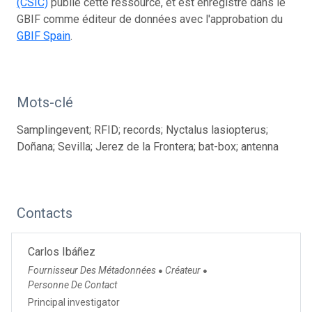
(CSIC)
publie cette ressource, et est enregistré dans le
GBIF comme éditeur de données avec l'approbation du
GBIF Spain
.
Mots-clé
Samplingevent; RFID; records; Nyctalus lasiopterus;
Doñana; Sevilla; Jerez de la Frontera; bat-box; antenna
Contacts
Carlos Ibáñez
Fournisseur Des Métadonnées
Créateur
●
●
Personne De Contact
Principal investigator