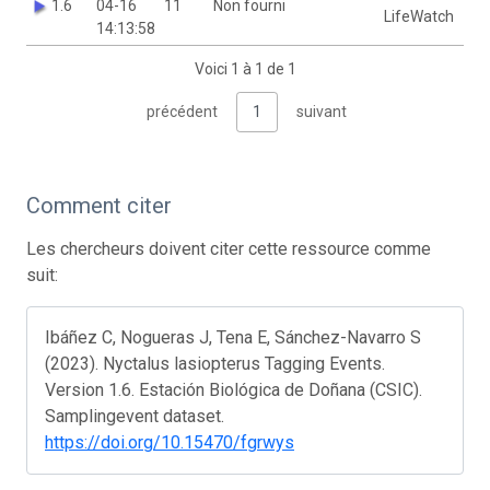
1.6
04-16
11
Non fourni
LifeWatch
14:13:58
Voici 1 à 1 de 1
précédent
1
suivant
Comment citer
Les chercheurs doivent citer cette ressource comme
suit:
Ibáñez C, Nogueras J, Tena E, Sánchez-Navarro S
(2023). Nyctalus lasiopterus Tagging Events.
Version 1.6. Estación Biológica de Doñana (CSIC).
Samplingevent dataset.
https://doi.org/10.15470/fgrwys