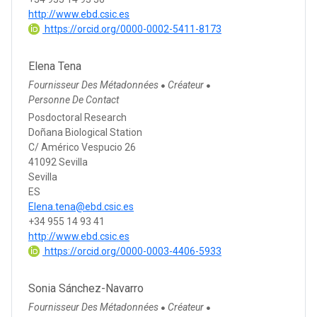
http://www.ebd.csic.es
https://orcid.org/0000-0002-5411-8173
Elena Tena
Fournisseur Des Métadonnées
Créateur
●
●
Personne De Contact
Posdoctoral Research
Doñana Biological Station
C/ Américo Vespucio 26
41092 Sevilla
Sevilla
ES
Elena.tena@ebd.csic.es
+34 955 14 93 41
http://www.ebd.csic.es
https://orcid.org/0000-0003-4406-5933
Sonia Sánchez-Navarro
Fournisseur Des Métadonnées
Créateur
●
●